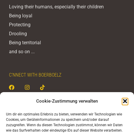
Loving their humans, especially their children
Being loyal
Protecting
Drooling
Being territorial
and so on ...
C’NNECT WITH BOERBOELZ
Cookie-Zustimmung verwalten
BOERBOELZ - never stop
Um dir ein optimales Erlebnis zu bieten, verwenden wir Technologien wie
Cookies, um Geräteinformationen zu speichern und/oder darauf
Christoph Rehak
zuzugreifen. Wenn du diesen Technologien zustimmst, können wir Daten
Untertorstraße 8
wie das Surfverhalten oder eindeutige IDs auf dieser Website verarbeiten.