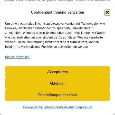
Untersuchungen auf genetische Erkrankungen wie
Cookie-Zustimmung verwalten
Hüftdysplasie umfassen.
Um dir ein optimales Erlebnis zu bieten, verwenden wir Technologien wie
Abstammung und Registrierung:
Überprüfen Sie die
Cookies, um Geräteinformationen zu speichern und/oder darauf
zuzugreifen. Wenn du diesen Technologien zustimmst, können wir Daten
Abstammung des Welpen und ob er bei einer anerkannten
wie das Surfverhalten oder eindeutige IDs auf dieser Website verarbeiten.
Wenn du deine Zustimmung nicht erteilst oder zurückziehst, können
Organisation registriert ist. Wir als seriöser Züchter sind in
bestimmte Merkmale und Funktionen beeinträchtigt werden.
der Lage, Ihnen Stammbäume und
Dienste verwalten
Registrierungsdokumente zu zeigen.
Sozialisierung und Aufzucht:
Erkundigen Sie sich, wie der
Akzeptieren
Welpe aufgezogen und sozialisiert wurde. Gute
Ablehnen
Sozialisierung in den ersten Lebenswochen ist
entscheidend für die Entwicklung des Temperaments.
Einstellungen ansehen
Unsere Boerboels erfahren das alle sehr ausführlich.
Cookie-Richtlinie
Datenschutzerklärung
Impressum
Besichtigung und Interaktion:
Besuchen Sie uns oder den