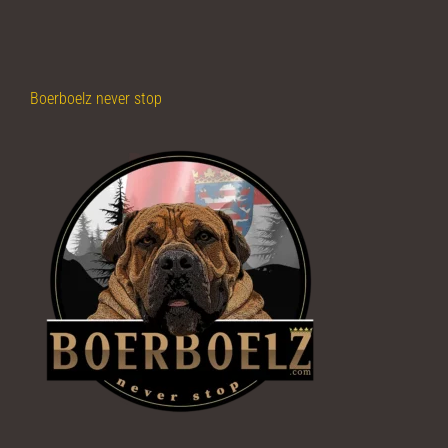
Boerboelz never stop