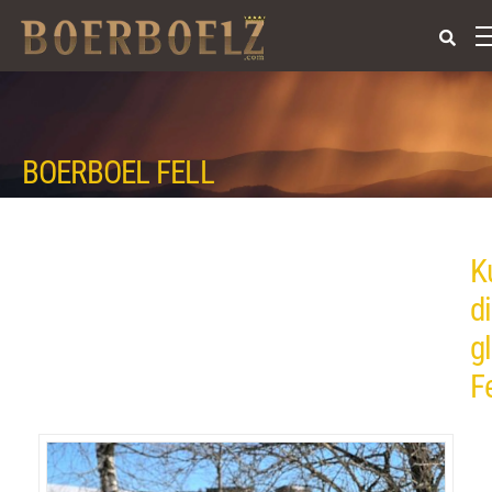
BOERBOEL FELL
K
d
g
Fe