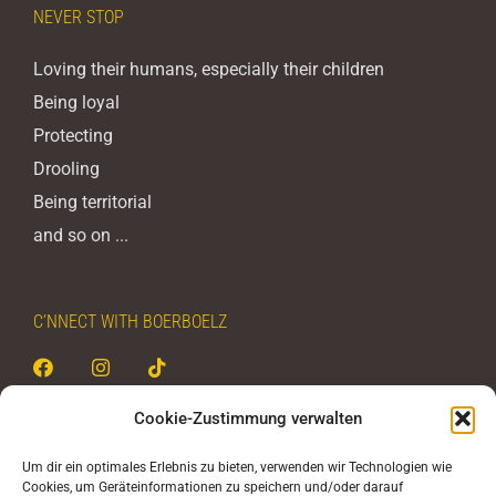
NEVER STOP
Loving their humans, especially their children
Being loyal
Protecting
Drooling
Being territorial
and so on ...
C’NNECT WITH BOERBOELZ
Cookie-Zustimmung verwalten
BOERBOELZ - never stop
Um dir ein optimales Erlebnis zu bieten, verwenden wir Technologien wie
Cookies, um Geräteinformationen zu speichern und/oder darauf
Christoph Rehak