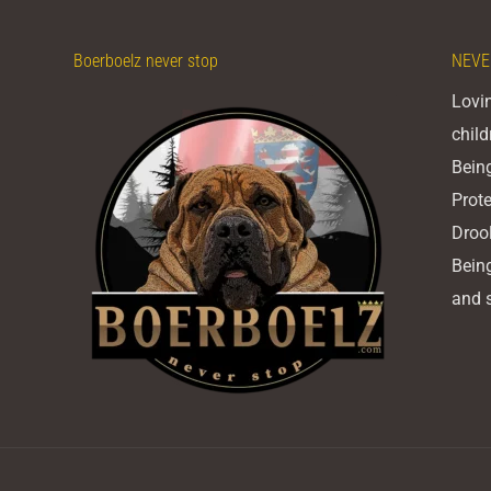
Boerboelz never stop
NEVE
Lovin
child
Being
Prote
Droo
Being
and s