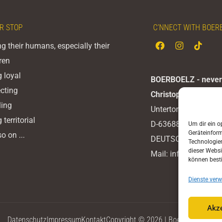
R STOP
C’NNECT WITH BOER
g their humans, especially their
ren
 loyal
BOERBOELZ - never
cting
Christoph Rehak
ling
Untertorstraße 8
 territorial
D-63688 Gedern
Um dir ein o
Geräteinfor
o on ...
DEUTSCHLAND
Technologien
dieser Websi
Mail:
info@boerboe
können best
Dienste verw
Akze
Datenschutz
Impressum
Kontakt
Copyright © 2026 | Boerboelz.com