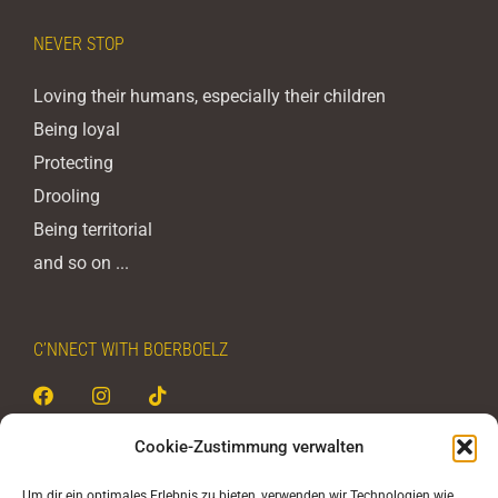
NEVER STOP
Loving their humans, especially their children
Being loyal
Protecting
Drooling
Being territorial
and so on ...
C’NNECT WITH BOERBOELZ
Cookie-Zustimmung verwalten
BOERBOELZ - never stop
Um dir ein optimales Erlebnis zu bieten, verwenden wir Technologien wie