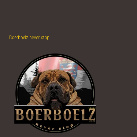
Boerboelz never stop