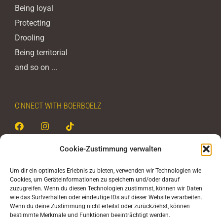
Being loyal
Protecting
Drooling
Being territorial
and so on ...
C’NNECT WITH BOERBOELZ
Cookie-Zustimmung verwalten
BOERBOELZ - never stop
Um dir ein optimales Erlebnis zu bieten, verwenden wir Technologien wie
Christoph Rehak
Cookies, um Geräteinformationen zu speichern und/oder darauf
zuzugreifen. Wenn du diesen Technologien zustimmst, können wir Daten
Untertorstraße 8
wie das Surfverhalten oder eindeutige IDs auf dieser Website verarbeiten.
Wenn du deine Zustimmung nicht erteilst oder zurückziehst, können
D-63688 Gedern
bestimmte Merkmale und Funktionen beeinträchtigt werden.