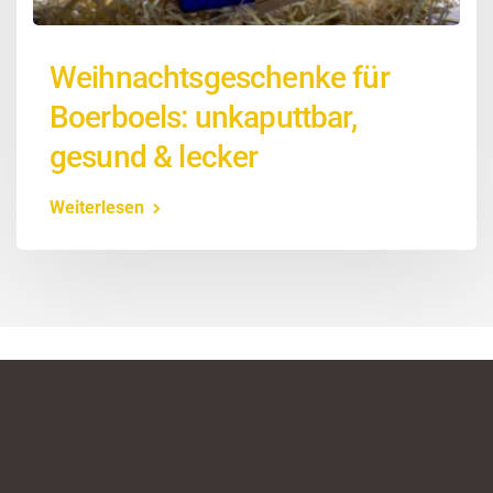
Weihnachtsgeschenke für
Boerboels: unkaputtbar,
gesund & lecker
Weiterlesen