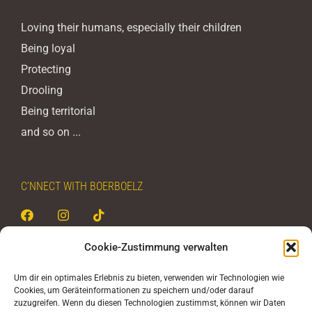
Loving their humans, especially their children
Being loyal
Protecting
Drooling
Being territorial
and so on ...
C’NNECT WITH BOERBOELZ
Cookie-Zustimmung verwalten
BOERBOELZ - never stop
Um dir ein optimales Erlebnis zu bieten, verwenden wir Technologien wie
Cookies, um Geräteinformationen zu speichern und/oder darauf
Christoph Rehak
zuzugreifen. Wenn du diesen Technologien zustimmst, können wir Daten