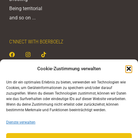
Being territorial
and so on ...
C’NNECT WITH BOERBOELZ
Cookie-Zustimmung verwalten
BOERBOELZ - never stop
Um dir ein optimales Erlebnis zu bieten, verwenden wir Technologien wie
Christoph Rehak
Cookies, um Geräteinformationen zu speichern und/oder darauf
zuzugreifen. Wenn du diesen Technologien zustimmst, können wir Daten
Untertorstraße 8
wie das Surfverhalten oder eindeutige IDs auf dieser Website verarbeiten.
Wenn du deine Zustimmung nicht erteilst oder zurückziehst, können
D-63688 Gedern
bestimmte Merkmale und Funktionen beeinträchtigt werden.
DEUTSCHLAND
Dienste verwalten
Mail:
info@boerboelz.com