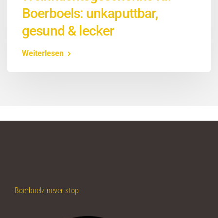
Boerboels: unkaputtbar,
gesund & lecker
Weiterlesen
Boerboelz never stop