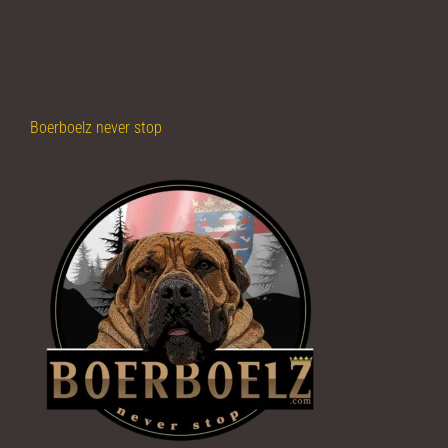
Boerboelz never stop