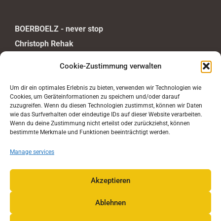
BOERBOELZ - never stop
Christoph Rehak
Untertorstraße 8
Cookie-Zustimmung verwalten
D-63688 Gedern
DEUTSCHLAND
Um dir ein optimales Erlebnis zu bieten, verwenden wir Technologien wie
Cookies, um Geräteinformationen zu speichern und/oder darauf
Mail:
info@boerboelz.com
zuzugreifen. Wenn du diesen Technologien zustimmst, können wir Daten
wie das Surfverhalten oder eindeutige IDs auf dieser Website verarbeiten.
Wenn du deine Zustimmung nicht erteilst oder zurückziehst, können
bestimmte Merkmale und Funktionen beeinträchtigt werden.
Manage services
Datenschutz
|
Akzeptieren
Impressum
Ablehnen
|
Kontakt