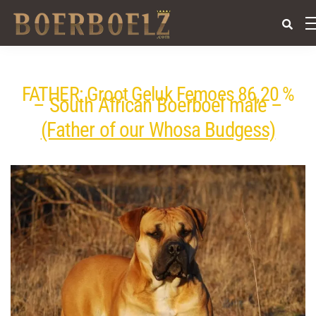
FATHER: Groot Geluk Femoes 86,20 %
– South African Boerboel male –
(Father of our Whosa Budgess)