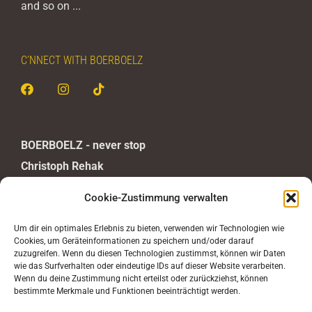
and so on ...
C’NNECT WITH BOERBOELZ
BOERBOELZ - never stop
Christoph Rehak
Untertorstraße 8
Cookie-Zustimmung verwalten
D-63688 Gedern
DEUTSCHLAND
Um dir ein optimales Erlebnis zu bieten, verwenden wir Technologien wie
Cookies, um Geräteinformationen zu speichern und/oder darauf
Mail:
info@boerboelz.com
zuzugreifen. Wenn du diesen Technologien zustimmst, können wir Daten
wie das Surfverhalten oder eindeutige IDs auf dieser Website verarbeiten.
Wenn du deine Zustimmung nicht erteilst oder zurückziehst, können
bestimmte Merkmale und Funktionen beeinträchtigt werden.