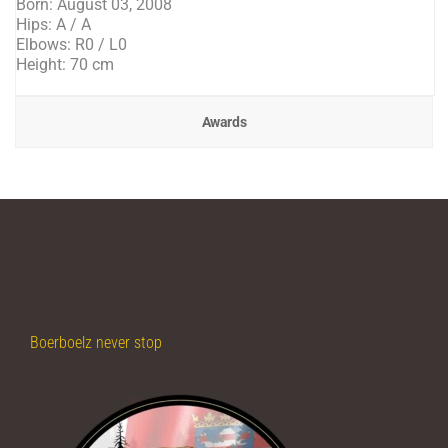
Born: August 03, 2008
Hips: A / A
Elbows: R0 / L0
Height: 70 cm
Awards
Boerboelz never stop